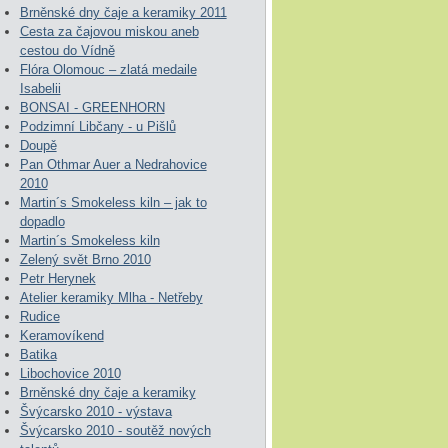
Brněnské dny čaje a keramiky 2011
Cesta za čajovou miskou aneb
cestou do Vídně
Flóra Olomouc – zlatá medaile
Isabelii
BONSAI - GREENHORN
Podzimní Libčany - u Pišlů
Doupě
Pan Othmar Auer a Nedrahovice
2010
Martin´s Smokeless kiln – jak to
dopadlo
Martin´s Smokeless kiln
Zelený svět Brno 2010
Petr Herynek
Atelier keramiky Mlha - Netřeby
Rudice
Keramovíkend
Batika
Libochovice 2010
Brněnské dny čaje a keramiky
Švýcarsko 2010 - výstava
Švýcarsko 2010 - soutěž nových