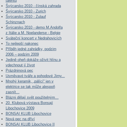
talentů
Švýcarsko 2010 - čínská zahrada
Švýcarsko 2010 - Zurich
Švýcarsko 2010 - Zulauf
Schinznach
Švýcarsko 2010 - demo M.Andolfa
z Itálie a M. Noelanderse - Belgie
Sváteční koncert v Nedrahovicích
To nejlepší nakonec
Příběh jedné zahrádky, podzim
2006 – podzim 2009
Jedině oheň dokáže oživit hlínu a
vdechnout jí život
Prázdninová pec
Usměvavé tváře a pohodové Jirny...
Mnohý keramik, „pálící“ jen v
elektrice se tak může alespoň
zasnít…
Blázni dělají svět použitelným…
20. Klubová výstava Bonsají
Libochovice 2009
BONSAI KLUB Libochovice
Nová pec na dříví
BONSAI KLUB Libochovice II