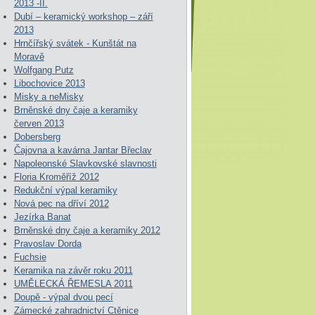
2013 -II.
Dubí – keramický workshop – září
2013
Hrnčířský svátek - Kunštát na
Moravě
Wolfgang Putz
Libochovice 2013
Misky a neMisky
Brněnské dny čaje a keramiky
červen 2013
Dobersberg
Čajovna a kavárna Jantar Břeclav
Napoleonské Slavkovské slavnosti
Floria Kroměříž 2012
Redukční výpal keramiky
Nová pec na dříví 2012
Jezírka Banat
Brněnské dny čaje a keramiky 2012
Pravoslav Dorda
Fuchsie
Keramika na závěr roku 2011
UMĚLECKÁ ŘEMESLA 2011
Doupě - výpal dvou pecí
Zámecké zahradnictví Ctěnice