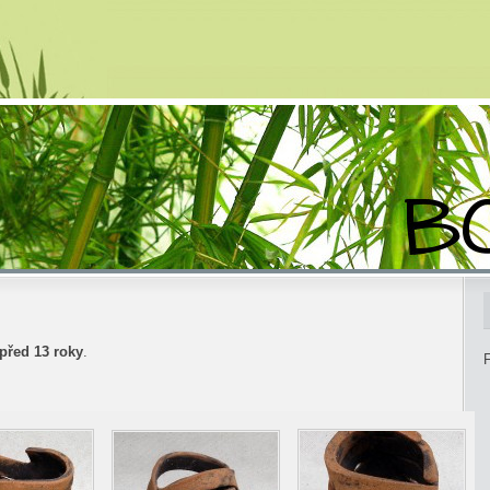
před 13 roky
.
F