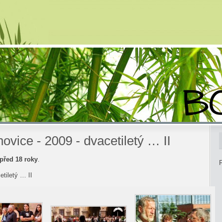
ice - 2009 - dvacetiletý … II
před 18 roky
.
F
tiletý … II