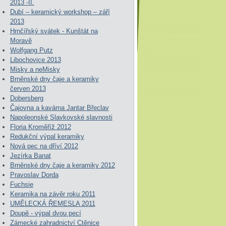
2013 -II.
Dubí – keramický workshop – září
2013
Hrnčířský svátek - Kunštát na
Moravě
Wolfgang Putz
Libochovice 2013
Misky a neMisky
Brněnské dny čaje a keramiky
červen 2013
Dobersberg
Čajovna a kavárna Jantar Břeclav
Napoleonské Slavkovské slavnosti
Floria Kroměříž 2012
Redukční výpal keramiky
Nová pec na dříví 2012
Jezírka Banat
Brněnské dny čaje a keramiky 2012
Pravoslav Dorda
Fuchsie
Keramika na závěr roku 2011
UMĚLECKÁ ŘEMESLA 2011
Doupě - výpal dvou pecí
Zámecké zahradnictví Ctěnice