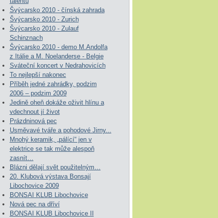
talentů
Švýcarsko 2010 - čínská zahrada
Švýcarsko 2010 - Zurich
Švýcarsko 2010 - Zulauf
Schinznach
Švýcarsko 2010 - demo M.Andolfa
z Itálie a M. Noelanderse - Belgie
Sváteční koncert v Nedrahovicích
To nejlepší nakonec
Příběh jedné zahrádky, podzim
2006 – podzim 2009
Jedině oheň dokáže oživit hlínu a
vdechnout jí život
Prázdninová pec
Usměvavé tváře a pohodové Jirny...
Mnohý keramik, „pálící“ jen v
elektrice se tak může alespoň
zasnít…
Blázni dělají svět použitelným…
20. Klubová výstava Bonsají
Libochovice 2009
BONSAI KLUB Libochovice
Nová pec na dříví
BONSAI KLUB Libochovice II