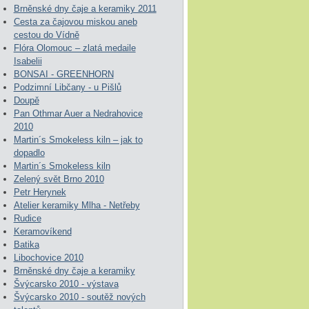
Brněnské dny čaje a keramiky 2011
Cesta za čajovou miskou aneb
cestou do Vídně
Flóra Olomouc – zlatá medaile
Isabelii
BONSAI - GREENHORN
Podzimní Libčany - u Pišlů
Doupě
Pan Othmar Auer a Nedrahovice
2010
Martin´s Smokeless kiln – jak to
dopadlo
Martin´s Smokeless kiln
Zelený svět Brno 2010
Petr Herynek
Atelier keramiky Mlha - Netřeby
Rudice
Keramovíkend
Batika
Libochovice 2010
Brněnské dny čaje a keramiky
Švýcarsko 2010 - výstava
Švýcarsko 2010 - soutěž nových