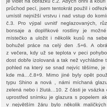
je vidět na obrázku č.2. Abych ohni a kouři
průchod pecí, jsem tentokrát použil i odřez
umístil nejnižší vrstvu i nad vstup do komí
č.3. Pro výpal uvnitř neglazovaných, r
bonsaje a doplňkové rostliny je možné
místečko a uložit i několik kusů na sebe
bohužel práce na celý den .5+6. A obrá
z večera, kdy už se teplota v peci pohyb
dost dobře izolovaná a tak než vychládne tr
pohled na který se snad nejvíc těšíme, je 
kde má…č.8+9. Mimo jiné byly opět použ
typu Shino a nová , námi míchaná glazu
zelená nebo i žlutá…10. Z části je vsázk
uprostřed snímku je glazura s popelem ak
v největším žáru bylo několik maličkých