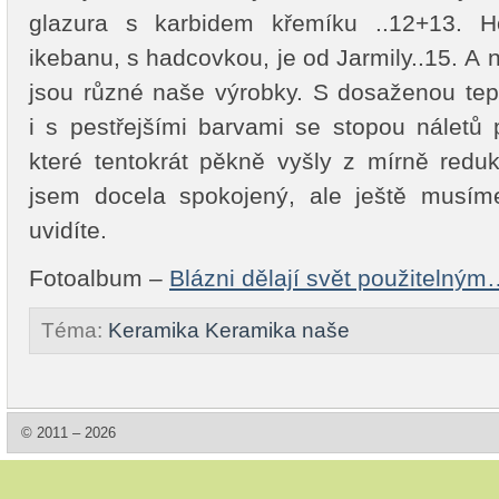
glazura s karbidem křemíku ..12+13. Ho
ikebanu, s hadcovkou, je od Jarmily..15. A 
jsou různé naše výrobky. S dosaženou tep
i s pestřejšími barvami se stopou náletů
které tentokrát pěkně vyšly z mírně reduk
jsem docela spokojený, ale ještě musím
uvidíte.
Fotoalbum –
Blázni dělají svět použitelný
Téma:
Keramika
Keramika naše
© 2011 – 2026