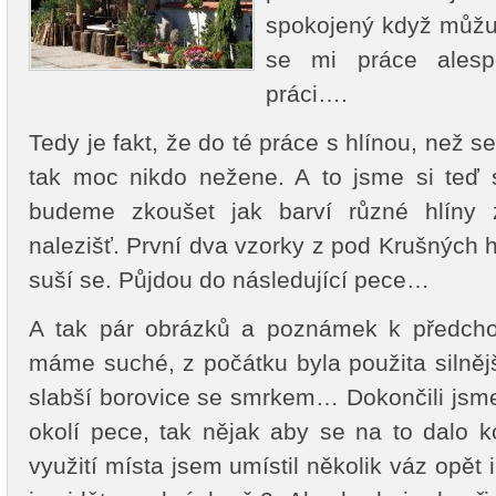
spokojený když můžu 
se mi práce alesp
práci….
Tedy je fakt, že do té práce s hlínou, než s
tak moc nikdo nežene. A to jsme si teď s
budeme zkoušet jak barví různé hlíny 
nalezišť. První dva vzorky z pod Krušných 
suší se. Půjdou do následující pece…
A tak pár obrázků a poznámek k předcho
máme suché, z počátku byla použita silnějš
slabší borovice se smrkem… Dokončili jsme 
okolí pece, tak nějak aby se na to dalo k
využití místa jsem umístil několik váz opět 