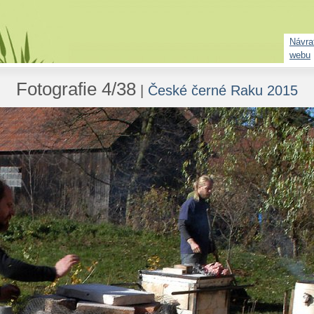
Návrat
webu
Fotografie 4/38
|
České černé Raku 2015