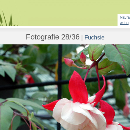
Návrat
webu
Fotografie 28/36
|
Fuchsie