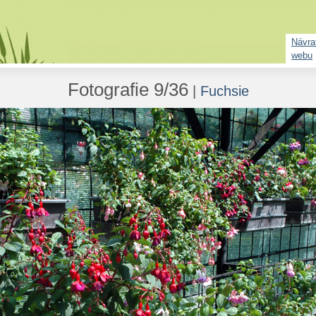
Návrat
webu
Fotografie 9/36
|
Fuchsie