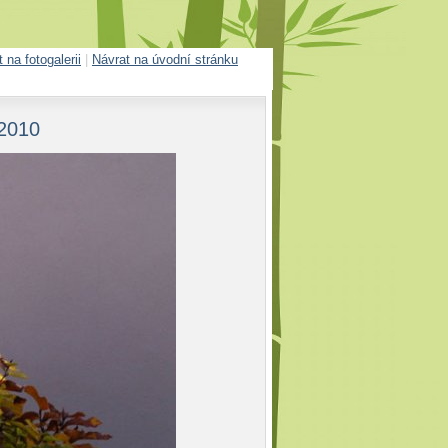
 na fotogalerii
|
Návrat na úvodní stránku
2010