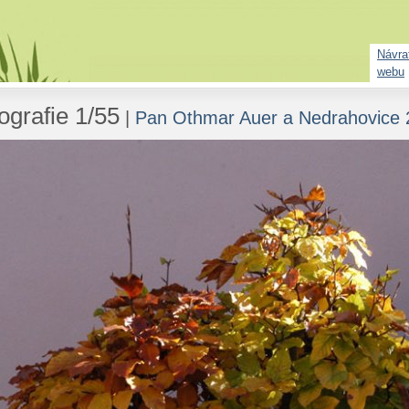
Návrat
webu
ografie 1/55
|
Pan Othmar Auer a Nedrahovice 