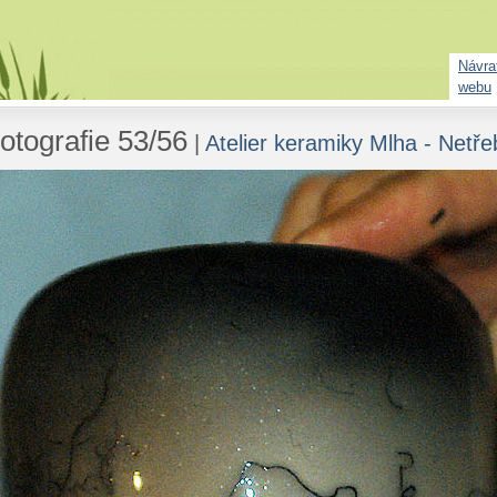
Návrat
webu
otografie 53/56
|
Atelier keramiky Mlha - Netře