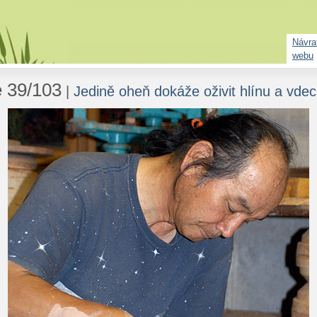
Návrat
webu
e 39/103
|
Jedině oheň dokáže oživit hlínu a vdech