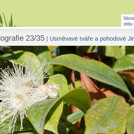
Návrat
webu
ografie 23/35
|
Usměvavé tváře a pohodové Jirn